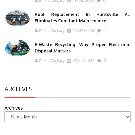
Perez Zachary
19/06/2026
0
Roof Replacement In Huntsville AL
Eliminates Constant Maintenance
Perez Zachary
15/04/2026
0
E-Waste Recycling: Why Proper Electronic
Disposal Matters
Perez Zachary
27/03/2026
0
ARCHIVES
Archives