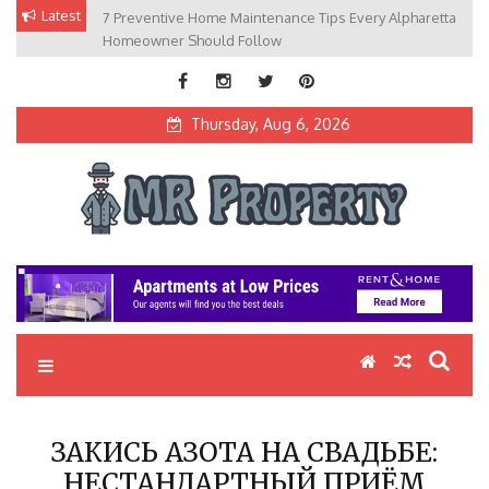
Skip
Latest
7 Preventive Home Maintenance Tips Every Alpharetta
to
Homeowner Should Follow
content
Thursday, Aug 6, 2026
MR Property
Exceptional Properties, Exceptional Clients
ЗАКИСЬ АЗОТА НА СВАДЬБЕ:
НЕСТАНДАРТНЫЙ ПРИЁМ