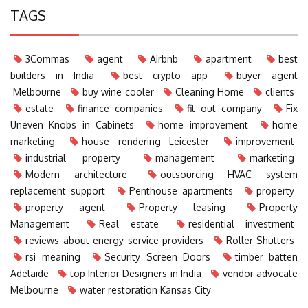
TAGS
3Commas
agent
Airbnb
apartment
best
builders in India
best crypto app
buyer agent
Melbourne
buy wine cooler
Cleaning Home
clients
estate
finance companies
fit out company
Fix
Uneven Knobs in Cabinets
home improvement
home
marketing
house rendering Leicester
improvement
industrial property
management
marketing
Modern architecture
outsourcing HVAC system
replacement support
Penthouse apartments
property
property agent
Property leasing
Property
Management
Real estate
residential investment
reviews about energy service providers
Roller Shutters
rsi meaning
Security Screen Doors
timber batten
Adelaide
top Interior Designers in India
vendor advocate
Melbourne
water restoration Kansas City